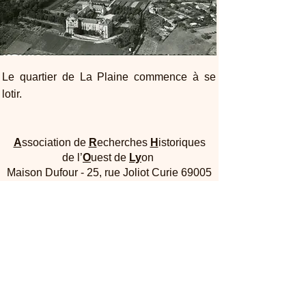
Le quartier de La Plaine commence à se
lotir.
A
ssociation de
R
echerches
H
istoriques
de l’
O
uest de
Ly
on
Maison Dufour - 25, rue Joliot Curie 69005
Lyon
Contactez-nous :