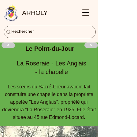
ARHOLY
<
>
Le Point-du-Jour
La Roseraie - Les Anglais
- la chapelle
Les sœurs du Sacré-Cœur avaient fait
construire une chapelle dans la propriété
appelée "Les Anglais", propriété qui
deviendra "La Roseraie" en 1925. Elle était
située au 45 rue Edmond-Locard.