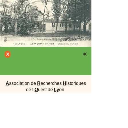
X
46
A
ssociation de
R
echerches
H
istoriques
de l’
O
uest de
Ly
on
Maison Dufour - 25, rue Joliot Curie 69005
Lyon