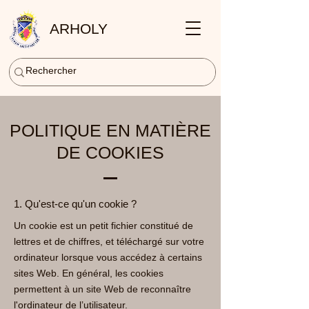
ARHOLY
POLITIQUE EN MATIÈRE
DE COOKIES
1. Qu'est-ce qu'un cookie ?
Un cookie est un petit fichier constitué de
lettres et de chiffres, et téléchargé sur votre
ordinateur lorsque vous accédez à certains
sites Web. En général, les cookies
permettent à un site Web de reconnaître
l'ordinateur de l’utilisateur.