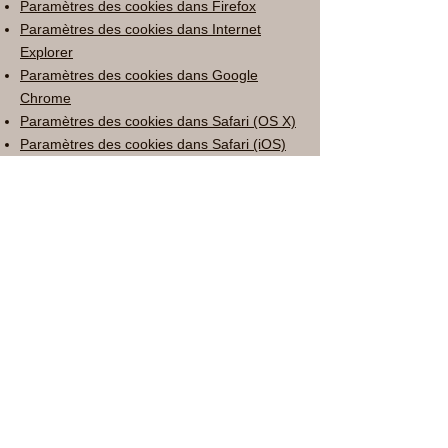
Paramètres des cookies dans Firefox
Paramètres des cookies dans Internet
Explorer
Paramètres des cookies dans Google
Chrome
Paramètres des cookies dans Safari (OS X)
Paramètres des cookies dans Safari (iOS)
Paramètres des cookies dans Android
Pour refuser et empêcher que vos données
soient utilisées par Google Analytics sur
tous les sites Web, consultez les
instructions suivantes :
https://tools.google.com/dlpage/gaoptout?
hl=fr
Il se peut que nous modifiions cette
politique en matière de cookies. Nous vous
encourageons à consulter régulièrement