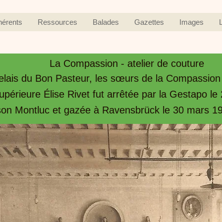
hérents
Ressources
Balades
Gazettes
Images
La Compassion - atelier de couture
relais du Bon Pasteur, les sœurs de la Compassion 
supérieure Élise Rivet fut arrêtée par la Gestapo l
son Montluc et gazée à Ravensbrück le 30 mars 1