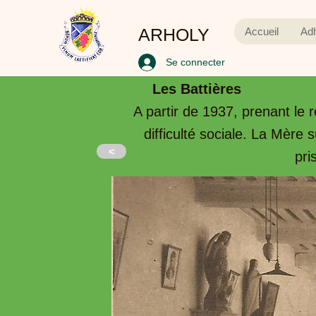
ARHOLY
Accueil
Ad
Se connecter
Les Battières
A partir de 1937, prenant le 
difficulté sociale. La Mère 
<
pri