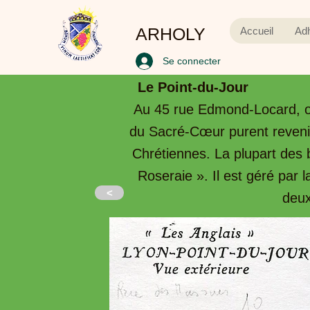
ARHOLY
Accueil
Ad
Se connecter
Le Point-du-Jour
Au 45 rue Edmond-Locard, on
du Sacré-Cœur purent revenir 
Chrétiennes. La plupart des 
Roseraie ». Il est géré par 
<
deux