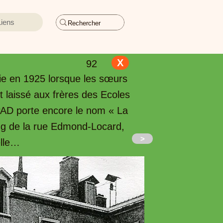
Liens
X
92
ie en 1925 lorsque les sœurs
t laissé aux frères des Ecoles
HPAD porte encore le nom « La
long de la rue Edmond-Locard,
>
elle…