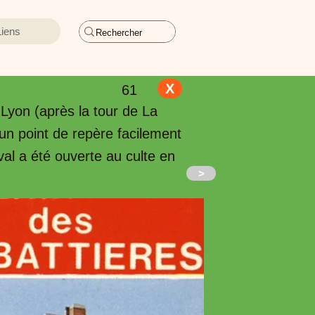
Liens
X
61
 Lyon (après la tour de La
un point de repère facilement
val a été ouverte au culte en
>