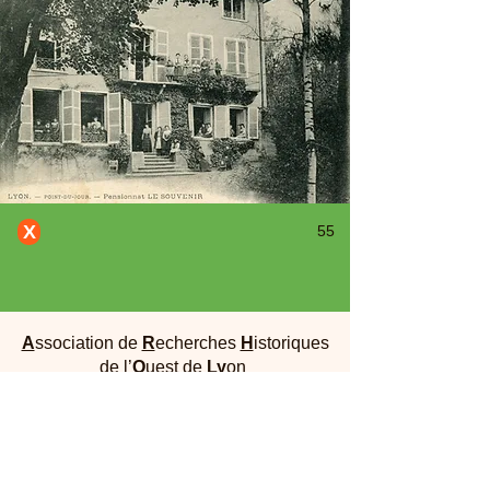
X
55
A
ssociation de
R
echerches
H
istoriques
de l’
O
uest de
Ly
on
Maison Dufour - 25, rue Joliot Curie 69005
Lyon