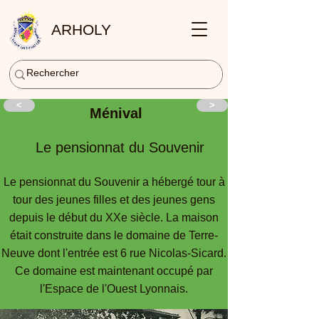
ARHOLY
<
>
Ménival
Le pensionnat du Souvenir
Le pensionnat du Souvenir a hébergé tour à
tour des jeunes filles et des jeunes gens
depuis le début du XXe siècle. La maison
était construite dans le domaine de Terre-
Neuve dont l'entrée est 6 rue Nicolas-Sicard.
Ce domaine est maintenant occupé par
l'Espace de l'Ouest Lyonnais.