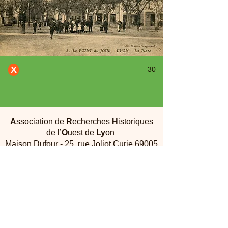
X
30
A
ssociation de
R
echerches
H
istoriques
de l’
O
uest de
Ly
on
Maison Dufour - 25, rue Joliot Curie 69005
Lyon