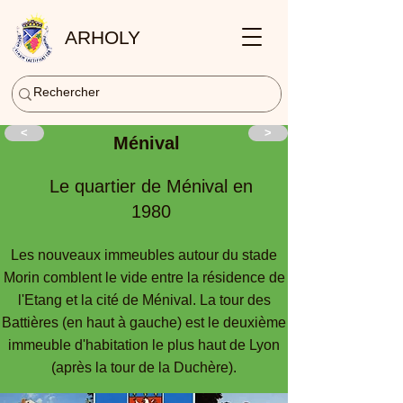
ARHOLY
<
>
Ménival
Le quartier de Ménival en
1980
Les nouveaux immeubles autour du stade
Morin comblent le vide entre la résidence de
l'Etang et la cité de Ménival. La tour des
Battières (en haut à gauche) est le deuxième
immeuble d'habitation le plus haut de Lyon
(après la tour de la Duchère).