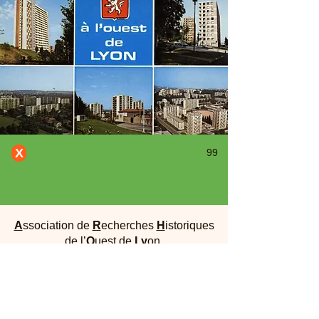
X
99
A
ssociation de
R
echerches
H
istoriques
de l’
O
uest de
Ly
on
Maison Dufour - 25, rue Joliot Curie 69005
Lyon