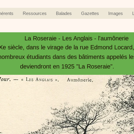
hérents
Ressources
Balades
Gazettes
Images
La Roseraie - Les Anglais - l'aumônerie
Xe siècle, dans le virage de la rue Edmond Locard,
 nombreux étudiants dans des bâtiments appelés les 
deviendront en 1925 "La Roseraie".