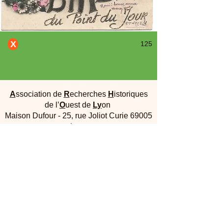
X
125
A
ssociation de
R
echerches
H
istoriques
de l’
O
uest de
Ly
on
Maison Dufour - 25, rue Joliot Curie 69005
Lyon
Contactez-nous :
associationarholy@gmail.com