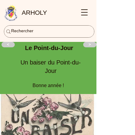
ARHOLY
<
>
Le Point-du-Jour
Un baiser du Point-du-
Jour
Bonne année !