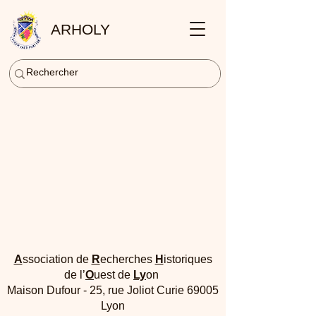
ARHOLY
A
ssociation de
R
echerches
H
istoriques
de l’
O
uest de
Ly
on
Maison Dufour - 25, rue Joliot Curie 69005
Lyon