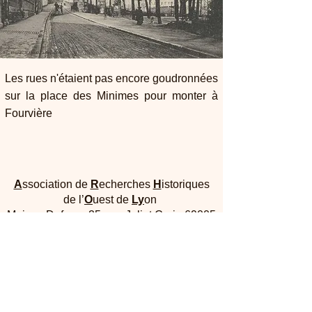
Les rues n'étaient pas encore goudronnées
sur la place des Minimes pour monter à
Fourvière
A
ssociation de
R
echerches
H
istoriques
de l’
O
uest de
Ly
on
Maison Dufour - 25, rue Joliot Curie 69005
Lyon