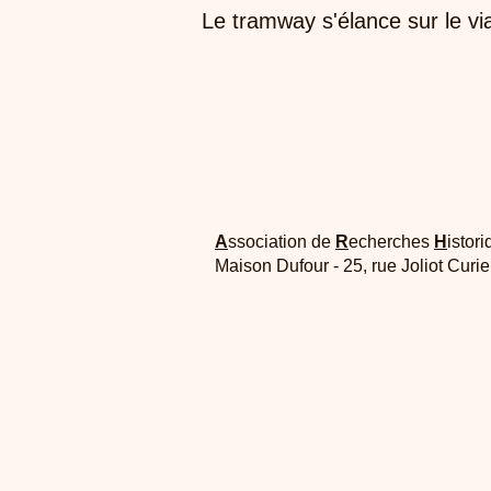
Le tramway s'élance sur le vi
A
ssociation de
R
echerches
H
istori
Maison Dufour - 25, rue Joliot Curi