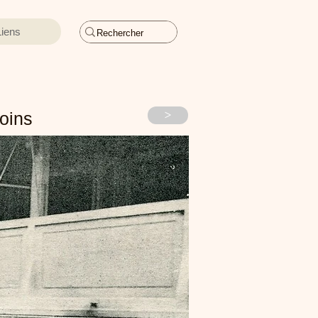
Liens
>
soins