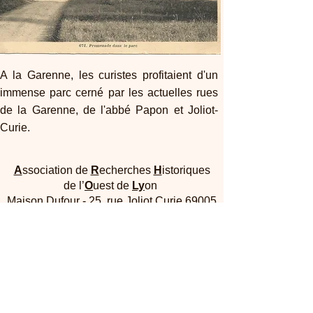
A la Garenne, les curistes profitaient d'un
immense parc cerné par les actuelles rues
de la Garenne, de l'abbé Papon et Joliot-
Curie.
A
ssociation de
R
echerches
H
istoriques
de l’
O
uest de
Ly
on
Maison Dufour - 25, rue Joliot Curie 69005
Lyon