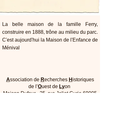
La belle maison de la famille Ferry,
construire en 1888, trône au milieu du parc.
C'est aujourd'hui la Maison de l'Enfance de
Ménival
A
ssociation de
R
echerches
H
istoriques
de l’
O
uest de
Ly
on
Maison Dufour - 25, rue Joliot Curie 69005
Lyon