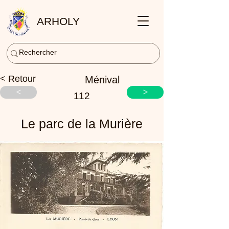
ARHOLY
< Retour
Ménival
<
>
112
Le parc de la Murière