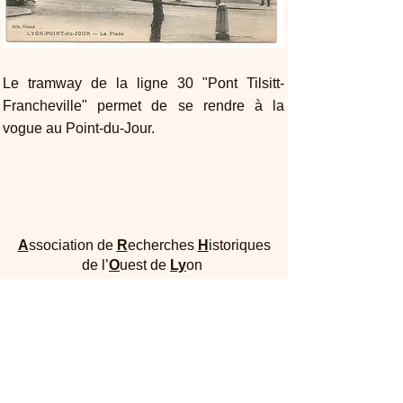
Le tramway de la ligne 30 "Pont Tilsitt-
Francheville" permet de se rendre à la
vogue au Point-du-Jour.
A
ssociation de
R
echerches
H
istoriques
de l’
O
uest de
Ly
on
Maison Dufour - 25, rue Joliot Curie 69005
Lyon