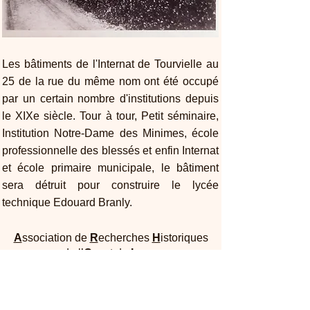
Les bâtiments de l'Internat de Tourvielle au
25 de la rue du même nom ont été occupé
par un certain nombre d'institutions depuis
le XIXe siècle. Tour à tour, Petit séminaire,
Institution Notre-Dame des Minimes, école
professionnelle des blessés et enfin Internat
et école primaire municipale, le bâtiment
sera détruit pour construire le lycée
technique Edouard Branly.
A
ssociation de
R
echerches
H
istoriques
de l’
O
uest de
Ly
on
Maison Dufour - 25, rue Joliot Curie 69005
Lyon