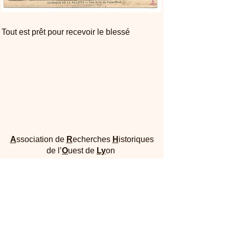
Tout est prêt pour recevoir le blessé
A
ssociation de
R
echerches
H
istoriques
de l’
O
uest de
Ly
on
Maison Dufour - 25, rue Joliot Curie 69005
Lyon