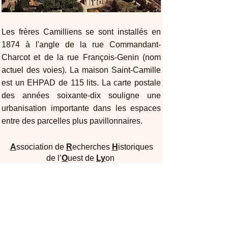
Les frères Camilliens se sont installés en
1874 à l'angle de la rue Commandant-
Charcot et de la rue François-Genin (nom
actuel des voies). La maison Saint-Camille
est un EHPAD de 115 lits. La carte postale
des années soixante-dix souligne une
urbanisation importante dans les espaces
entre des parcelles plus pavillonnaires.
A
ssociation de
R
echerches
H
istoriques
de l’
O
uest de
Ly
on
Maison Dufour - 25, rue Joliot Curie 69005
Lyon