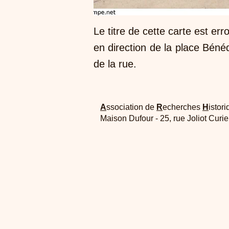
Le titre de cette carte est er
en direction de la place Bénéd
de la rue.
A
ssociation de
R
echerches
H
istori
Maison Dufour - 25, rue Joliot Curi