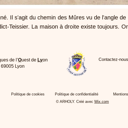
roné. Il s'agit du chemin des Mûres vu de l'angle de
ict-Teissier. La maison à droite existe toujours. 
Contactez-nous
ques de l’
O
uest de
Ly
on
e 69005 Lyon
Politique de cookies
Politique de confidentialité
Mentions
© ARHOLY. Créé avec
Wix.com