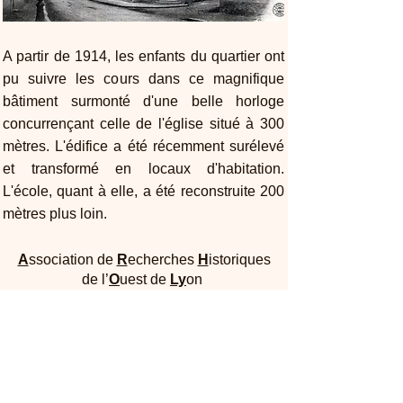
A partir de 1914, les enfants du quartier ont
pu suivre les cours dans ce magnifique
bâtiment surmonté d'une belle horloge
concurrençant celle de l'église situé à 300
mètres. L'édifice a été récemment surélevé
et transformé en locaux d'habitation.
L'école, quant à elle, a été reconstruite 200
mètres plus loin.
A
ssociation de
R
echerches
H
istoriques
de l’
O
uest de
Ly
on
Maison Dufour - 25, rue Joliot Curie 69005
Lyon