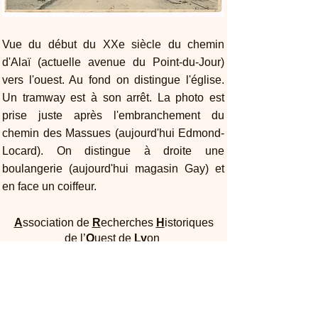
Vue du début du XXe siècle du chemin
d'Alaï (actuelle avenue du Point-du-Jour)
vers l'ouest. Au fond on distingue l'église.
Un tramway est à son arrêt. La photo est
prise juste après l'embranchement du
chemin des Massues (aujourd'hui Edmond-
Locard). On distingue à droite une
boulangerie (aujourd'hui magasin Gay) et
en face un coiffeur.
A
ssociation de
R
echerches
H
istoriques
de l’
O
uest de
Ly
on
Maison Dufour - 25, rue Joliot Curie 69005
Lyon