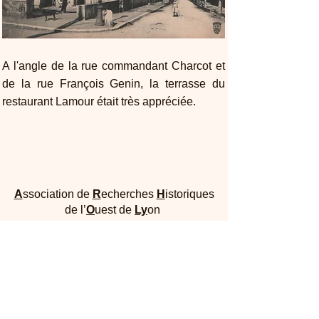
A l'angle de la rue commandant Charcot et
de la rue François Genin, la terrasse du
restaurant Lamour était très appréciée.
A
ssociation de
R
echerches
H
istoriques
de l’
O
uest de
Ly
on
Maison Dufour - 25, rue Joliot Curie 69005
Lyon