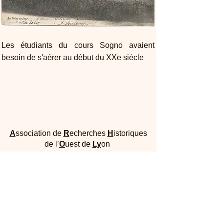
Les étudiants du cours Sogno avaient
besoin de s'aérer au début du XXe siècle
A
ssociation de
R
echerches
H
istoriques
de l’
O
uest de
Ly
on
Maison Dufour - 25, rue Joliot Curie 69005
Lyon