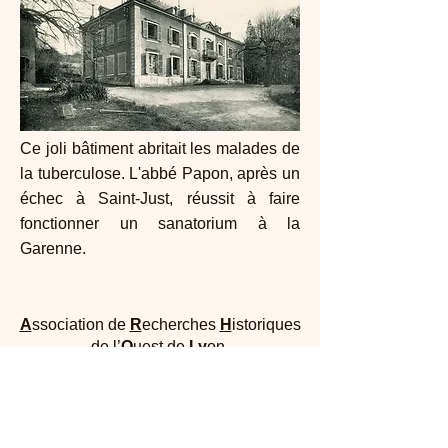
Ce joli bâtiment abritait les malades de
la tuberculose. L'abbé Papon, après un
échec à Saint-Just, réussit à faire
fonctionner un sanatorium à la
Garenne.
A
ssociation de
R
echerches
H
istoriques
de l’
O
uest de
Ly
on
Maison Dufour - 25, rue Joliot Curie 69005
Lyon