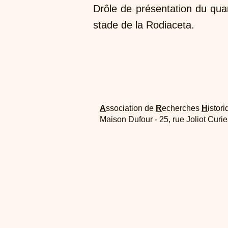
Drôle de présentation du quart
stade de la Rodiaceta.
A
ssociation de
R
echerches
H
istori
Maison Dufour - 25, rue Joliot Curi