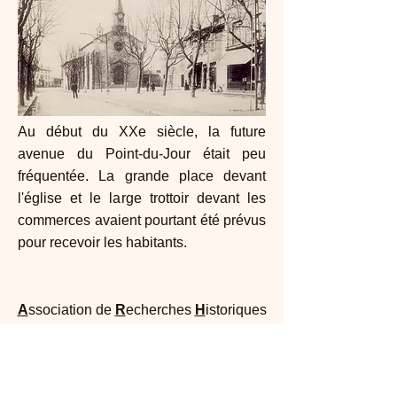
Au début du XXe siècle, la future
avenue du Point-du-Jour était peu
fréquentée. La grande place devant
l'église et le large trottoir devant les
commerces avaient pourtant été prévus
pour recevoir les habitants.
A
ssociation de
R
echerches
H
istoriques
de l’
O
uest de
Ly
on
Maison Dufour - 25, rue Joliot Curie 69005
Lyon