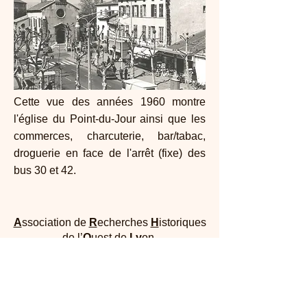
Cette vue des années 1960 montre
l'église du Point-du-Jour ainsi que les
commerces, charcuterie, bar/tabac,
droguerie en face de l'arrêt (fixe) des
bus 30 et 42.
A
ssociation de
R
echerches
H
istoriques
de l’
O
uest de
Ly
on
Maison Dufour - 25, rue Joliot Curie 69005
Lyon