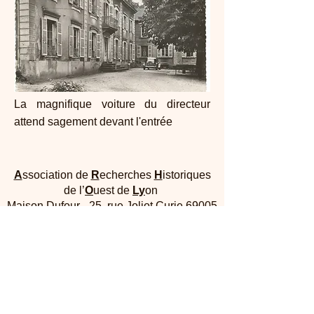
La magnifique voiture du directeur
attend sagement devant l'entrée
A
ssociation de
R
echerches
H
istoriques
de l’
O
uest de
Ly
on
Maison Dufour - 25, rue Joliot Curie 69005
Lyon