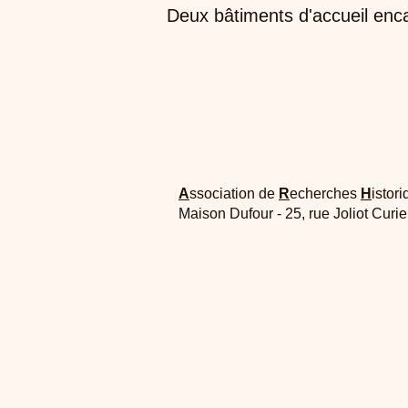
Deux bâtiments d'accueil encad
A
ssociation de
R
echerches
H
istori
Maison Dufour - 25, rue Joliot Curi