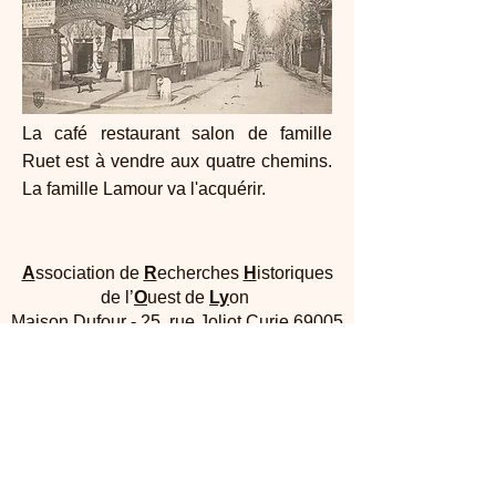
La café restaurant salon de famille
Ruet est à vendre aux quatre chemins.
La famille Lamour va l'acquérir.
A
ssociation de
R
echerches
H
istoriques
de l’
O
uest de
Ly
on
Maison Dufour - 25, rue Joliot Curie 69005
Lyon