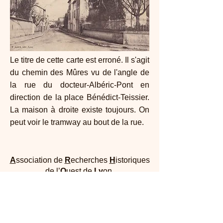
Le titre de cette carte est erroné. Il s'agit
du chemin des Mûres vu de l'angle de
la rue du docteur-Albéric-Pont en
direction de la place Bénédict-Teissier.
La maison à droite existe toujours. On
peut voir le tramway au bout de la rue.
A
ssociation de
R
echerches
H
istoriques
de l’
O
uest de
Ly
on
Maison Dufour - 25, rue Joliot Curie 69005
Lyon