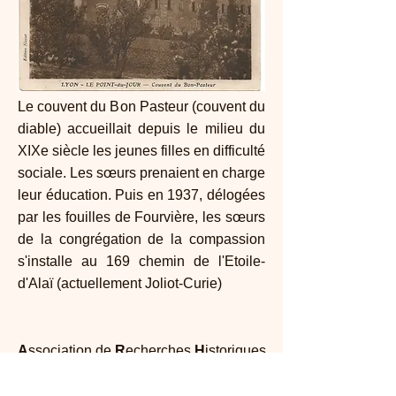
Le couvent du Bon Pasteur (couvent du
diable) accueillait depuis le milieu du
XIXe siècle les jeunes filles en difficulté
sociale. Les sœurs prenaient en charge
leur éducation. Puis en 1937, délogées
par les fouilles de Fourvière, les sœurs
de la congrégation de la compassion
s'installe au 169 chemin de l'Etoile-
d'Alaï (actuellement Joliot-Curie)
A
ssociation de
R
echerches
H
istoriques
de l’
O
uest de
Ly
on
Maison Dufour - 25, rue Joliot Curie 69005