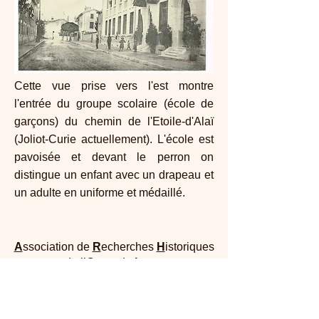
Cette vue prise vers l'est montre
l'entrée du groupe scolaire (école de
garçons) du chemin de l'Etoile-d'Alaï
(Joliot-Curie actuellement). L'école est
pavoisée et devant le perron on
distingue un enfant avec un drapeau et
un adulte en uniforme et médaillé.
A
ssociation de
R
echerches
H
istoriques
de l’
O
uest de
Ly
on
Maison Dufour - 25, rue Joliot Curie 69005
Lyon