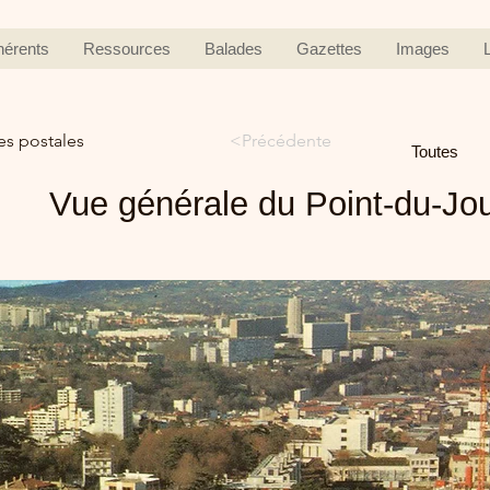
hérents
Ressources
Balades
Gazettes
Images
es postales
<Précédente
Toutes
Vue générale du Point-du-Jo