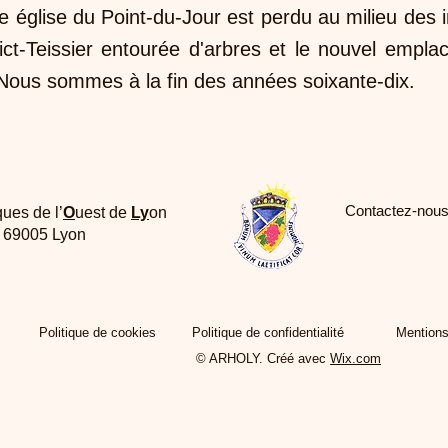
le église du Point-du-Jour est perdu au milieu de
ict-Teissier entourée d'arbres et le nouvel empla
us sommes à la fin des années soixante-dix.
Contactez-nous
ques de l’
O
uest de
Ly
on
e 69005 Lyon
Politique de cookies
Politique de confidentialité
Mentions
© ARHOLY. Créé avec
Wix.com