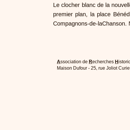
Le clocher blanc de la nouvel
premier plan, la place Bénéd
Compagnons-de-laChanson. No
A
ssociation de
R
echerches
H
istori
Maison Dufour - 25, rue Joliot Curi