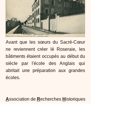
Avant que les sœurs du Sacré-Cœur
ne reviennent créer lé Roseraie, les
bâtiments étaient occupés au début du
siècle par l'école des Anglais qui
abritait une préparation aux grandes
écoles.
A
ssociation de
R
echerches
H
istoriques
de l’
O
uest de
Ly
on
Maison Dufour - 25, rue Joliot Curie 69005
Lyon