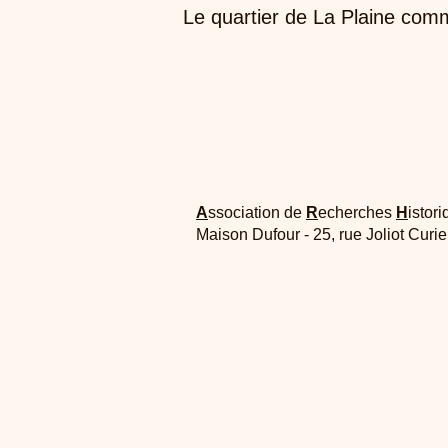
Le quartier de La Plaine comm
A
ssociation de
R
echerches
H
istori
Maison Dufour - 25, rue Joliot Curi