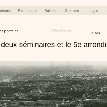
hérents
Ressources
Balades
Gazettes
Images
es postales
<Précédente
Toutes
 deux séminaires et le 5e arron