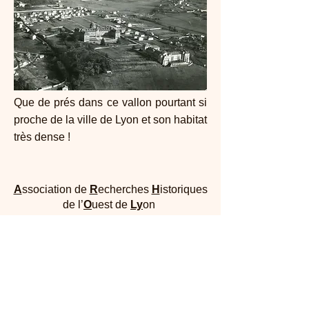
Que de prés dans ce vallon pourtant si
proche de la ville de Lyon et son habitat
très dense !
A
ssociation de
R
echerches
H
istoriques
de l’
O
uest de
Ly
on
Maison Dufour - 25, rue Joliot Curie 69005
Lyon