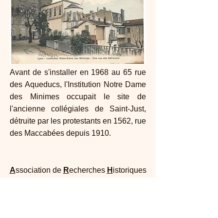
Avant de s'installer en 1968 au 65 rue
des Aqueducs, l'Institution Notre Dame
des Minimes occupait le site de
l'ancienne collégiales de Saint-Just,
détruite par les protestants en 1562, rue
des Maccabées depuis 1910.
A
ssociation de
R
echerches
H
istoriques
de l’
O
uest de
Ly
on
Maison Dufour - 25, rue Joliot Curie 69005
Lyon