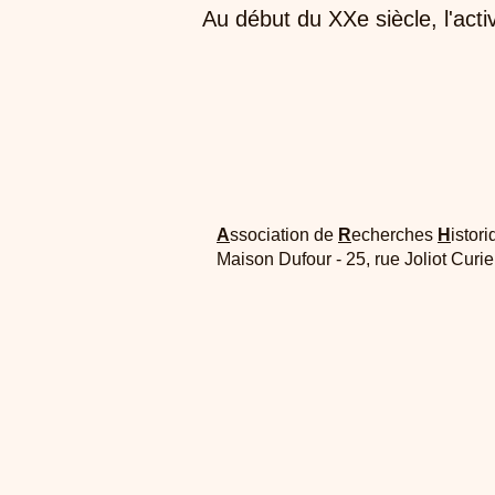
Au début du XXe siècle, l'activ
A
ssociation de
R
echerches
H
istori
Maison Dufour - 25, rue Joliot Curi