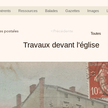
hérents
Ressources
Balades
Gazettes
Images
es postales
<Précédente
Toutes
Travaux devant l'église