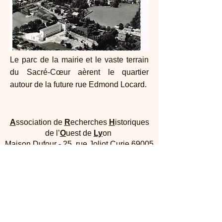
Le parc de la mairie et le vaste terrain
du Sacré-Cœur aèrent le quartier
autour de la future rue Edmond Locard.
A
ssociation de
R
echerches
H
istoriques
de l’
O
uest de
Ly
on
Maison Dufour - 25, rue Joliot Curie 69005
Lyon