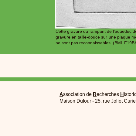
Cette gravure du rampant de l'aqueduc de
gravure en taille-douce sur une plaque mé
ne sont pas reconnaissables. (BML F19
A
ssociation de
R
echerches
H
istori
Maison Dufour - 25, rue Joliot Curi