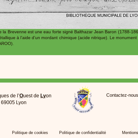
 la Brevenne est une eau forte signé Balthazar Jean Baron (1788-186
tallique à l’aide d’un mordant chimique (acide nitrique). Le monument e
BAROO).
Contactez-nous
ques de l’
O
uest de
Ly
on
e 69005 Lyon
Politique de cookies
Politique de confidentialité
Mentions