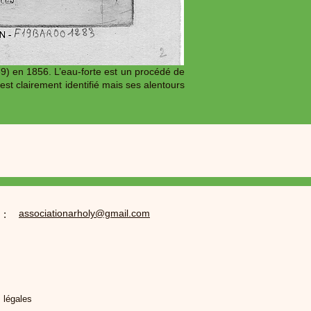
9) en 1856. L’eau-forte est un procédé de
st clairement identifié mais ses alentours
associationarholy@gmail.com
 :
 légales