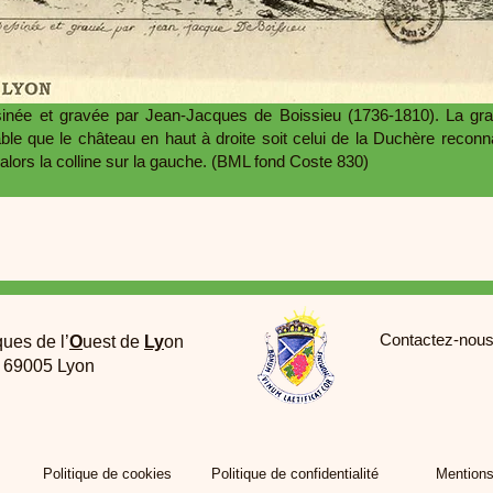
née et gravée par Jean-Jacques de Boissieu (1736-1810). La grav
obable que le château en haut à droite soit celui de la Duchère reco
lors la colline sur la gauche. (BML fond Coste 830)
Contactez-nous
ques de l’
O
uest de
Ly
on
e 69005 Lyon
Politique de cookies
Politique de confidentialité
Mentions