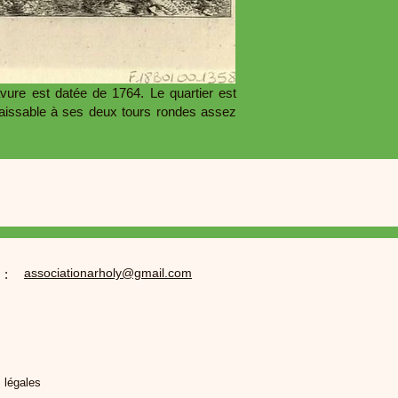
ure est datée de 1764. Le quartier est
nnaissable à ses deux tours rondes assez
associationarholy@gmail.com
 :
 légales