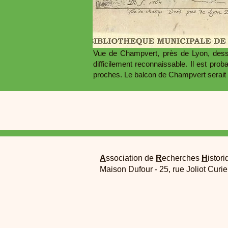
Vue de Champvert, près de Lyon, dessi
difficilement reconnaissable. Il est pr
proches. Le balcon de Champvert serait a
A
ssociation de
R
echerches
H
istori
Maison Dufour - 25, rue Joliot Curi